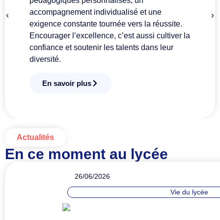
pédagogiques personnalisés, un
sa
accompagnement individualisé et une
de 
exigence constante tournée vers la réussite.
l’
Encourager l’excellence, c’est aussi cultiver la
l’é
confiance et soutenir les talents dans leur
de
diversité.
En savoir plus
Actualités
En ce moment au lycée
26/06/2026
Vie du lycée