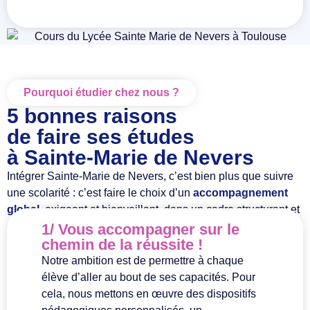
Pourquoi étudier chez nous ?
5 bonnes raisons
de faire ses études
à Sainte-Marie de Nevers
Intégrer Sainte-Marie de Nevers, c’est bien plus que suivre
une scolarité : c’est faire le choix d’un
accompagnement
global
, exigeant et bienveillant, dans un cadre structurant et
porteur de sens. Notre projet éducatif s’appuie sur cinq
1/ Vous accompagner sur le
2
chemin de la réussite !
s
piliers essentiels qui font toute la richesse de la vie au lycée.
Notre ambition est de permettre à chaque
Pa
élève d’aller au bout de ses capacités. Pour
l’
cela, nous mettons en œuvre des dispositifs
je