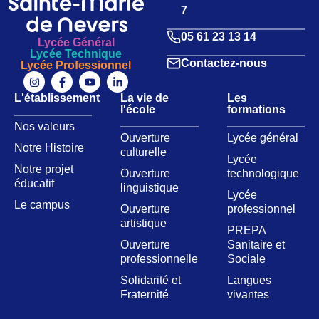
7
05 61 23 13 14
Lycée Général
Lycée Technique
Contactez-nous
Lycée Professionnel
L'établissement
La vie de
Les
l'école
formations
Nos valeurs​
Ouverture
Lycée général
Notre Histoire
culturelle
Lycée
Notre projet
Ouverture
technologique
éducatif
linguistique
Lycée
Le campus
Ouverture
professionnel
artistique
PREPA
Ouverture
Sanitaire et
professionnelle
Sociale
Solidarité et
Langues
Fraternité
vivantes