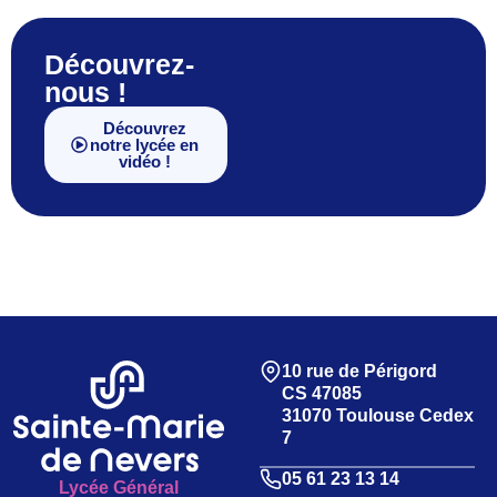
Découvrez-
nous !
Découvrez
notre lycée en
vidéo !
10 rue de Périgord
CS 47085
31070 Toulouse Cedex
7
05 61 23 13 14
Lycée Général