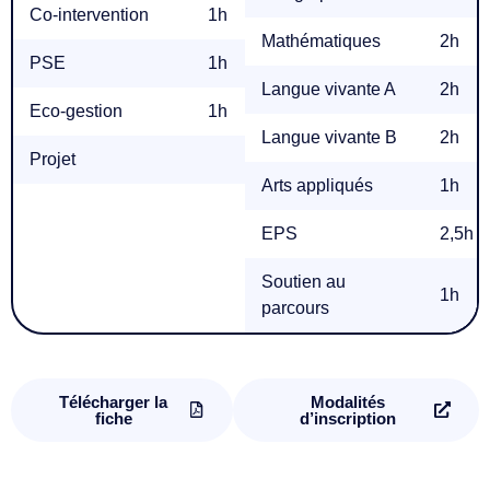
Co-intervention
1h
1h
Mathématiques
2h
PSE
1h
1h
1,5h
Langue vivante A
2h
Eco-gestion
1h
1h
1,5h
Langue vivante B
2h
Projet
1,5h
1,5h
Arts appliqués
1h
EPS
2,5h
Soutien au
1h
parcours
Télécharger la
Modalités
fiche
d’inscription