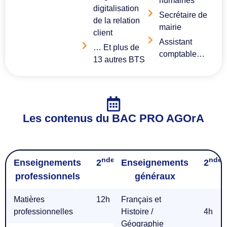
humaines
digitalisation
Secrétaire de
de la relation
mairie
client
Assistant
… Et plus de
comptable…
13 autres BTS
Les contenus du BAC PRO AGOrA
nde
ère
ale
nde
Enseignements
2
Enseignements
1
T
2
professionnels
généraux
Matières
12h
Français et
1O,5h
1O,5h
professionnelles
Histoire /
4h
Géographie