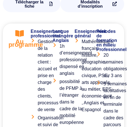
Télécharger la
Modalités
fiche
d’inscription
Enseignement
Langue
Enseignement
Périodes
professionnel
étrangère
général
de
Au
Anglais
formation
Gestion
Mathématiques,
programme
en milieu
1h
de la
français,
Professionnel
d’enseignement
relation
histoire,
20
professionnel
client :
géographie,
semaines
dispensé en
accueil et
éducation
obligatoire
anglais
prise en
civique, PSE,
sur 3 ans
possibilité
charge
arts appliqués
5 semaines
de PFMP à
des
au métier, EPS,
facultatives
l’étranger
clients,
économie-droit
en fin de
dans le
processus
, Anglais et
terminale
cadre de la
de vente
Espagnol
dans le
mobilité
Organisation
cadre des
européenne
et suivi de
parcours